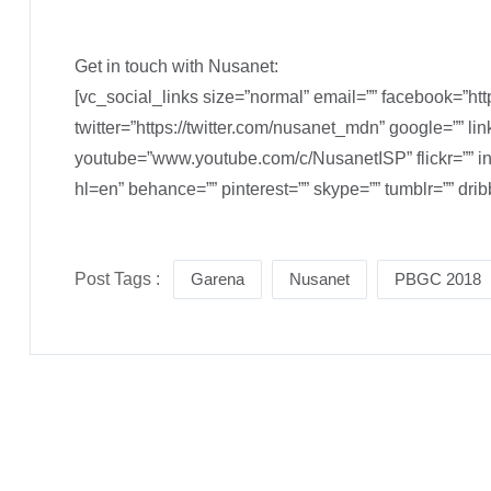
Get in touch with Nusanet:
[vc_social_links size=”normal” email=”” facebook=”h
twitter=”https://twitter.com/nusanet_mdn” google=”” lin
youtube=”www.youtube.com/c/NusanetISP” flickr=”” i
hl=en” behance=”” pinterest=”” skype=”” tumblr=”” dribb
Post Tags :
Garena
Nusanet
PBGC 2018