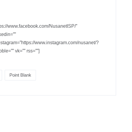
ttps://www.facebook.com/NusanetISP/”
kedin=””
nstagram=”https://www.instagram.com/nusanet/?
ble=”” vk=”” rss=””]
Point Blank