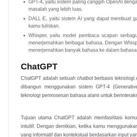
GPT-4, yaitu sistem paling canggih OpenAI d
masalah yang lebih luas.
DALL·E, yaitu sistem AI yang dapat membuat gam
kamu tuliskan.
Whisper, yaitu model pembaca ucapan serbagun
menerjemahkan berbagai bahasa. Dengan Whispe
menerjemahkan banyak bahasa ke dalam bahasa I
ChatGPT
ChatGPT adalah sebuah
chatbot
berbasis teknologi
dibangun menggunakan sistem GPT-4 (Generative
teknologi pemrosesan bahasa alami untuk berinterak
Tujuan utama ChatGPT adalah memfasilitasi komun
intuitif. Dengan demikian, ketika kamu menggunak
yang informatif dan kontekstual berdasarkan input y