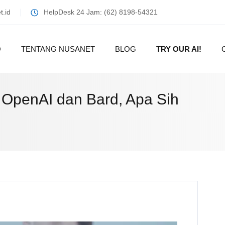
.id
HelpDesk 24 Jam: (62) 8198-54321
O
TENTANG NUSANET
BLOG
TRY OUR AI!
, OpenAI dan Bard, Apa Sih