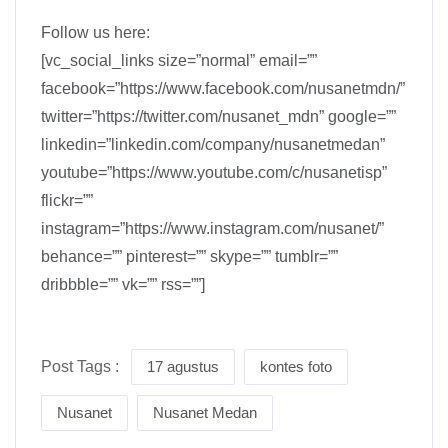
Follow us here:
[vc_social_links size=”normal” email=””
facebook=”https://www.facebook.com/nusanetmdn/”
twitter=”https://twitter.com/nusanet_mdn” google=””
linkedin=”linkedin.com/company/nusanetmedan”
youtube=”https://www.youtube.com/c/nusanetisp”
flickr=””
instagram=”https://www.instagram.com/nusanet/”
behance=”” pinterest=”” skype=”” tumblr=””
dribbble=”” vk=”” rss=””]
Post Tags :
17 agustus
kontes foto
Nusanet
Nusanet Medan