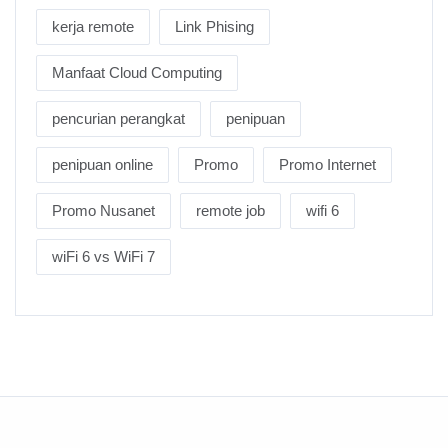
kerja remote
Link Phising
Manfaat Cloud Computing
pencurian perangkat
penipuan
penipuan online
Promo
Promo Internet
Promo Nusanet
remote job
wifi 6
wiFi 6 vs WiFi 7