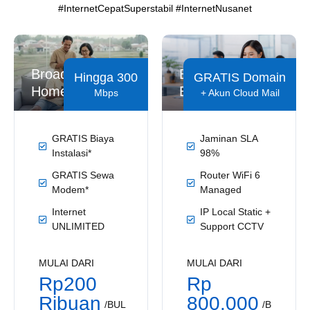
#InternetCepatSuperstabil #InternetNusanet
Broadband
Broadband
Hingga 300
GRATIS Domain
Home
Business
Mbps
+ Akun Cloud Mail
GRATIS Biaya
Jaminan SLA
Instalasi*
98%
GRATIS Sewa
Router WiFi 6
Modem*
Managed
Internet
IP Local Static +
UNLIMITED
Support CCTV
MULAI DARI
MULAI DARI
Rp200
Rp
Ribuan
800.000
/BUL
/B