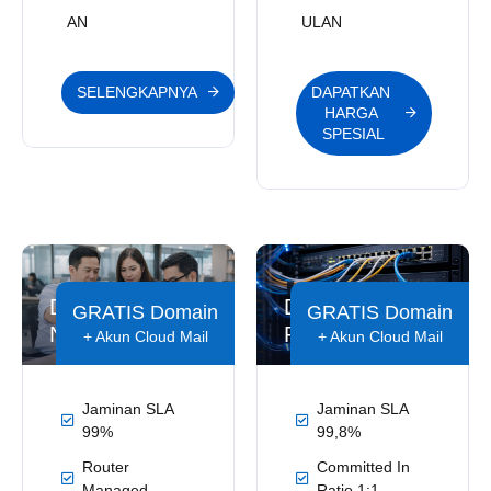
AN
ULAN
SELENGKAPNYA
DAPATKAN 
HARGA 
SPESIAL
Dedicated
Dedicated
GRATIS Domain
GRATIS Domain
Nova
Priority
+ Akun Cloud Mail
+ Akun Cloud Mail
Jaminan SLA
Jaminan SLA
99%
99,8%
Router
Committed In
Managed
Ratio 1:1