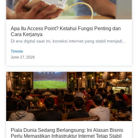
Apa Itu Access Point? Ketahui Fungsi Penting dan
Cara Kerjanya
Di era digital saat ini, koneksi internet yang stabil menjadi...
Timmie
June 27, 2026
Piala Dunia Sedang Berlangsung: Ini Alasan Bisnis
Perlu Memastikan Infrastruktur Internet Tetap Stabil