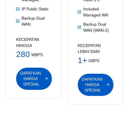
IP Public Static
Included
Managed Wifi
Backup Dual
WAN
Backup Dual
WAN (WAN-2)
KECEPATAN
HINGGA
KECEPATAN
LEBIH DARI
280
MBPS
1+
GBPS
DAPATKAN 
HARGA 
DAPATKAN 
SPESIAL
HARGA 
SPESIAL