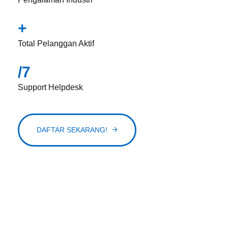
+
Total Pelanggan Aktif
/7
Support Helpdesk
DAFTAR SEKARANG!