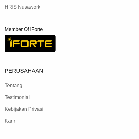
HRIS Nusawork
Member Of IForte
PERUSAHAAN
Tentang
Testimonial
Kebijakan Privasi
Karir