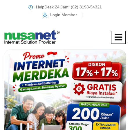
HelpDesk 24 Jam: (62) 8198-54321
Login Member