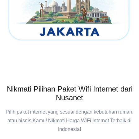
Nikmati Pilihan Paket Wifi Internet dari
Nusanet
Pilih paket internet yang sesuai dengan kebutuhan rumah,
atau bisnis Kamu! Nikmati Harga WiFi Internet Terbaik di
Indonesia!