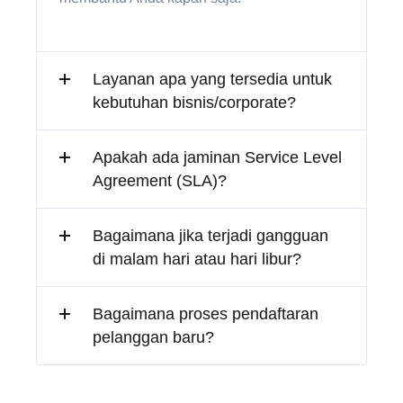
Layanan apa yang tersedia untuk
kebutuhan bisnis/corporate?
Apakah ada jaminan Service Level
Agreement (SLA)?
Bagaimana jika terjadi gangguan
di malam hari atau hari libur?
Bagaimana proses pendaftaran
pelanggan baru?