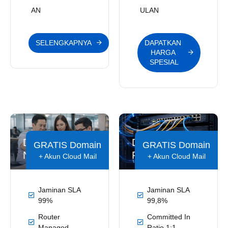
AN
ULAN
SELENGKAPNYA
DAPATKAN 
HARGA 
SPESIAL
Dedicated
Dedicated
GRATIS Domain
GRATIS Domain
Nova
Priority
+ Akun Cloud Mail
+ Akun Cloud Mail
Jaminan SLA
Jaminan SLA
99%
99,8%
Router
Committed In
Managed
Ratio 1:1