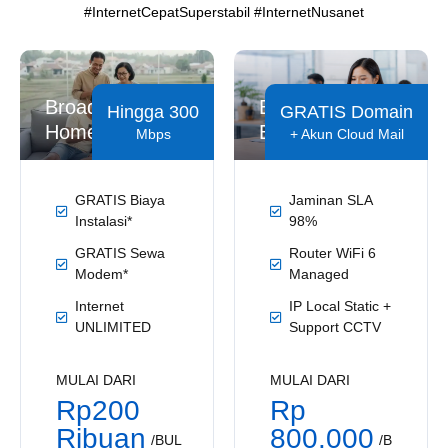
#InternetCepatSuperstabil #InternetNusanet
Broadband
Broadband
Hingga 300
GRATIS Domain
Home
Business
Mbps
+ Akun Cloud Mail
GRATIS Biaya
Jaminan SLA
Instalasi*
98%
GRATIS Sewa
Router WiFi 6
Modem*
Managed
Internet
IP Local Static +
UNLIMITED
Support CCTV
MULAI DARI
MULAI DARI
Rp200
Rp
Ribuan
800.000
/BUL
/B